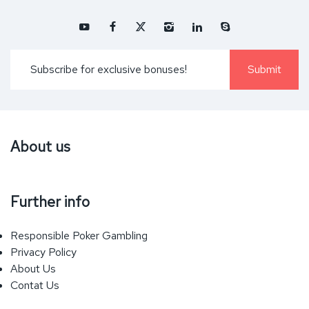
About us
Further info
Responsible Poker Gambling
Privacy Policy
About Us
Contat Us