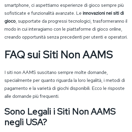
smartphone, ci aspettiamo esperienze di gioco sempre più
sofisticate e funzionalità avanzate. Le
innovazioni nei siti di
gioco
, supportate da progressi tecnologici, trasformeranno il
modo in cui interagiamo con le piattaforme di gioco online,
creando opportunità senza precedenti per utenti e operatori.
FAQ sui Siti Non AAMS
I siti non AAMS suscitano sempre molte domande,
specialmente per quanto riguarda la loro legalità, i metodi di
pagamento e la varietà di giochi disponibili. Ecco le risposte
alle domande più frequenti.
Sono Legali i Siti Non AAMS
negli USA?