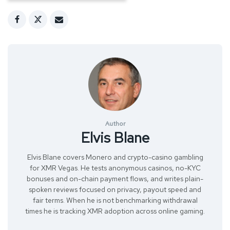
Author
Elvis Blane
Elvis Blane covers Monero and crypto-casino gambling
for XMR Vegas. He tests anonymous casinos, no-KYC
bonuses and on-chain payment flows, and writes plain-
spoken reviews focused on privacy, payout speed and
fair terms. When he is not benchmarking withdrawal
times he is tracking XMR adoption across online gaming.