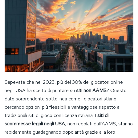
Sapevate che nel 2023, più del 30% dei giocatori online
negli USA ha scelto di puntare su
siti non AAMS
? Questo
dato sorprendente sottolinea come i giocatori stiano
cercando opzioni più flessibili e vantaggiose rispetto ai
tradizionali siti di gioco con licenza italiana. I
siti di
scommesse legali negli USA
, non regolati dall’AAMS, stanno
rapidamente guadagnando popolarità grazie alla loro