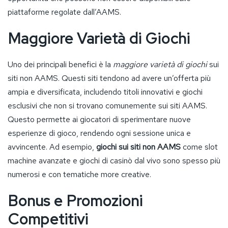
piattaforme regolate dall’AAMS.
Maggiore Varietà di Giochi
Uno dei principali benefici è la
maggiore varietà di giochi
sui
siti non AAMS. Questi siti tendono ad avere un’offerta più
ampia e diversificata, includendo titoli innovativi e giochi
esclusivi che non si trovano comunemente sui siti AAMS.
Questo permette ai giocatori di sperimentare nuove
esperienze di gioco, rendendo ogni sessione unica e
avvincente. Ad esempio,
giochi sui siti non AAMS
come slot
machine avanzate e giochi di casinò dal vivo sono spesso più
numerosi e con tematiche more creative.
Bonus e Promozioni
Competitivi