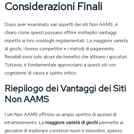
Considerazioni Finali
Dopo aver esaminato vari aspetti dei siti Non AAMS, è
chiaro come questi possano offrire molteplici vantaggi
rispetto ai loro omologhi regolamentati. La maggiore varietà
di giochi, i bonus competitivi e i metodi di pagamento
flessibili sono solo alcuni dei benefici che attirano i giocatori.
Tuttavia, è fondamentale approcciarsi a questi siti con
cognizione di causa e spirito critico.
Riepilogo dei Vantaggi dei Siti
Non AAMS
I siti Non AAMS offrono un ampio spettro di opzioni di
intrattenimento. La
maggiore varietà di giochi
permette ai
giocatori di esplorare contenuti nuovi e innovativi, spesso