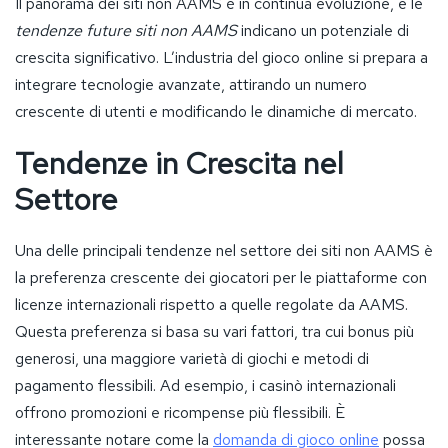
Il panorama dei siti non AAMS è in continua evoluzione, e le
tendenze future siti non AAMS
indicano un potenziale di
crescita significativo. L’industria del gioco online si prepara a
integrare tecnologie avanzate, attirando un numero
crescente di utenti e modificando le dinamiche di mercato.
Tendenze in Crescita nel
Settore
Una delle principali tendenze nel settore dei siti non AAMS è
la preferenza crescente dei giocatori per le piattaforme con
licenze internazionali rispetto a quelle regolate da AAMS.
Questa preferenza si basa su vari fattori, tra cui bonus più
generosi, una maggiore varietà di giochi e metodi di
pagamento flessibili. Ad esempio, i casinò internazionali
offrono promozioni e ricompense più flessibili. È
interessante notare come la
domanda di gioco online
possa