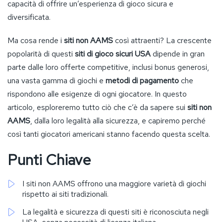
capacità di offrire un’esperienza di gioco sicura e
diversificata.
Ma cosa rende i
siti non AAMS
così attraenti? La crescente
popolarità di questi
siti di gioco sicuri USA
dipende in gran
parte dalle loro offerte competitive, inclusi bonus generosi,
una vasta gamma di giochi e
metodi di pagamento
che
rispondono alle esigenze di ogni giocatore. In questo
articolo, esploreremo tutto ciò che c’è da sapere sui
siti non
AAMS
, dalla loro legalità alla sicurezza, e capiremo perché
così tanti giocatori americani stanno facendo questa scelta.
Punti Chiave
I siti non AAMS offrono una maggiore varietà di giochi
rispetto ai siti tradizionali.
La legalità e sicurezza di questi siti è riconosciuta negli