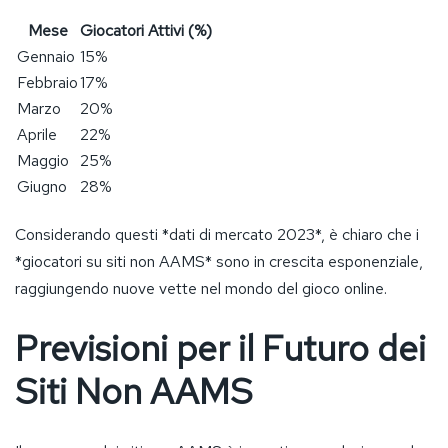
Mese
Giocatori Attivi (%)
Gennaio
15%
Febbraio
17%
Marzo
20%
Aprile
22%
Maggio
25%
Giugno
28%
Considerando questi *dati di mercato 2023*, è chiaro che i
*giocatori su siti non AAMS* sono in crescita esponenziale,
raggiungendo nuove vette nel mondo del gioco online.
Previsioni per il Futuro dei
Siti Non AAMS