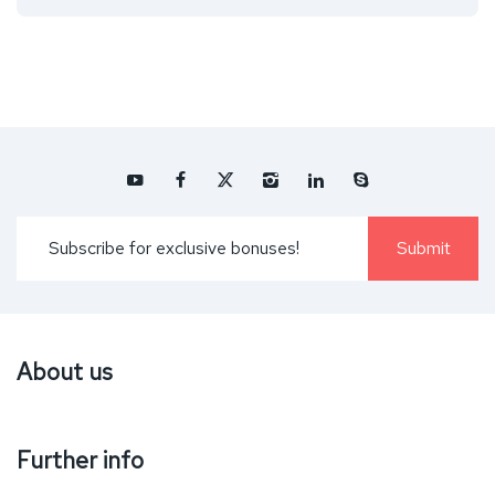
About us
Further info