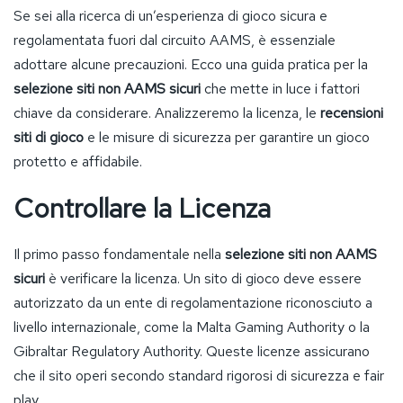
Se sei alla ricerca di un’esperienza di gioco sicura e
regolamentata fuori dal circuito AAMS, è essenziale
adottare alcune precauzioni. Ecco una guida pratica per la
selezione siti non AAMS sicuri
che mette in luce i fattori
chiave da considerare. Analizzeremo la licenza, le
recensioni
siti di gioco
e le misure di sicurezza per garantire un gioco
protetto e affidabile.
Controllare la Licenza
Il primo passo fondamentale nella
selezione siti non AAMS
sicuri
è verificare la licenza. Un sito di gioco deve essere
autorizzato da un ente di regolamentazione riconosciuto a
livello internazionale, come la Malta Gaming Authority o la
Gibraltar Regulatory Authority. Queste licenze assicurano
che il sito operi secondo standard rigorosi di sicurezza e fair
play.