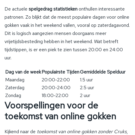
De actuele
spelgedrag statistieken
onthullen interessante
patronen. Zo blijkt dat de meest populaire dagen voor online
gokken vaak in het weekend vallen, vooral op zaterdagavond.
Dit is logisch aangezien mensen doorgaans meer
vrijetijdsbesteding hebben in het weekend. Wat betreft
tijdstippen, is er een piek te zien tussen 20:00 en 24:00
uur.
Dag van de week
Populairste Tijden
Gemiddelde Spelduur
Maandag
20:00-22:00
1.5 uur
Zaterdag
20:00-24:00
2.5 uur
Zondag
18:00-22:00
2 uur
Voorspellingen voor de
toekomst van online gokken
Kijkend naar de
toekomst van online gokken zonder Cruks
,