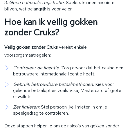
Geen nationale registratie:
Spelers kunnen anoniem
blijven, wat belangrijk is voor velen.
Hoe kan ik veilig gokken
zonder Cruks?
Veilig gokken zonder Cruks
vereist enkele
voorzorgsmaatregelen:
Controleer de licentie:
Zorg ervoor dat het casino een
betrouwbare internationale licentie heeft.
Gebruik betrouwbare betaalmethoden:
Kies voor
gekende betaalopties zoals Visa, Mastercard of grote
e-wallets.
Zet limieten:
Stel persoonlijke limieten in om je
speelgedrag te controleren.
Deze stappen helpen je om de risico’s van gokken zonder