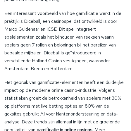
Een interessant voorbeeld van hoe gamificatie werkt in de
praktijk is Diceball, een casinospel dat ontwikkeld is door
Marco Guldenaar en ICSE. Dit spel integreert
spelelementen zoals het bijhouden van reeksen waarin
spelers geen 7 rollen en beloningen bij het bereiken van
bepaalde mijlpalen. Diceball is geïntroduceerd in
verschillende Holland Casino vestigingen, waaronder
Amsterdam, Breda en Rotterdam.
Het gebruik van gamificatie-elementen heeft een duidelijke
impact op de moderne online casino-industrie. Volgens
statistieken groeit de betrokkenheid van spelers met 30%
op platforms met live betting opties en 80% van de
goksites gebruikt AI voor klantenondersteuning en data-
analyse. Deze trends zijn allemaal in lijn met de groeiende
populariteit van
gamificatie in online casinos
. Meer