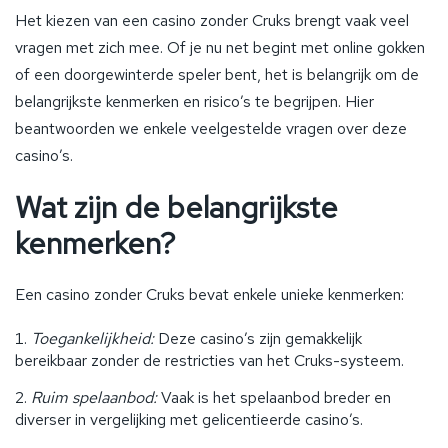
Het kiezen van een casino zonder Cruks brengt vaak veel
vragen met zich mee. Of je nu net begint met online gokken
of een doorgewinterde speler bent, het is belangrijk om de
belangrijkste kenmerken en risico’s te begrijpen. Hier
beantwoorden we enkele veelgestelde vragen over deze
casino’s.
Wat zijn de belangrijkste
kenmerken?
Een casino zonder Cruks bevat enkele unieke kenmerken:
Toegankelijkheid:
Deze casino’s zijn gemakkelijk
bereikbaar zonder de restricties van het Cruks-systeem.
Ruim spelaanbod:
Vaak is het spelaanbod breder en
diverser in vergelijking met gelicentieerde casino’s.