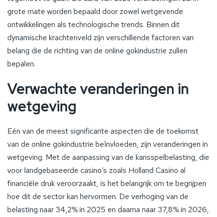
grote mate worden bepaald door zowel wetgevende
ontwikkelingen als technologische trends. Binnen dit
dynamische krachtenveld zijn verschillende factoren van
belang die de richting van de online gokindustrie zullen
bepalen.
Verwachte veranderingen in
wetgeving
Eén van de meest significante aspecten die de toekomst
van de online gokindustrie beïnvloeden, zijn veranderingen in
wetgeving. Met de aanpassing van de kansspelbelasting, die
voor landgebaseerde casino’s zoals Holland Casino al
financiële druk veroorzaakt, is het belangrijk om te begrijpen
hoe dit de sector kan hervormen. De verhoging van de
belasting naar 34,2% in 2025 en daarna naar 37,8% in 2026,