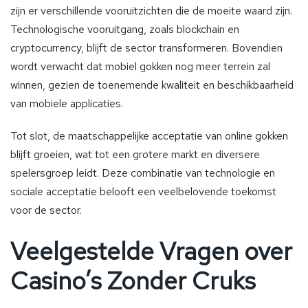
zijn er verschillende vooruitzichten die de moeite waard zijn.
Technologische vooruitgang, zoals blockchain en
cryptocurrency, blijft de sector transformeren. Bovendien
wordt verwacht dat mobiel gokken nog meer terrein zal
winnen, gezien de toenemende kwaliteit en beschikbaarheid
van mobiele applicaties.
Tot slot, de maatschappelijke acceptatie van online gokken
blijft groeien, wat tot een grotere markt en diversere
spelersgroep leidt. Deze combinatie van technologie en
sociale acceptatie belooft een veelbelovende toekomst
voor de sector.
Veelgestelde Vragen over
Casino’s Zonder Cruks