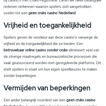
bij casino’s met Cruks-registratie. Laten we twee belangrijke
redenen verkennen waarom spelers zich aangetrokken
voelen tot een
geen cruks casino Nederland
.
Vrijheid en toegankelijkheid
Spelers geven de voorkeur aan deze casino’s vanwege de
vrijheid en de toegankelijkheid die ze bieden. Een
betrouwbaar online casino zonder cruks
elimineert veel van
de strenge maatregels en bureaucratische processen die
vaak geassocieerd worden met gereguleerde platforms. Dit
stelt spelers in staat om hun eigen speelkeuzes te maken
zonder beperkingen.
Vermijden van beperkingen
Een ander belangrijk voordeel van een
geen cruks casino