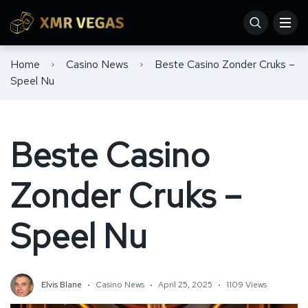
Home
Casino News
Beste Casino Zonder Cruks –
Speel Nu
Beste Casino
Zonder Cruks –
Speel Nu
Elvis Blane
Casino News
April 25, 2025
1109 Views