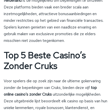
Nederland
is de mogelijkheid om beperkingen te omzeilen.
Deze platforms bieden vaak een breder scala aan
inzetmogelijkheden, attractieve bonusaanbiedingen en
minder restricties op het gebied van financiële transacties.
Spelers kunnen genieten van een naadloze ervaring en
gebruik maken van exclusieve promoties die ze elders
misschien niet zouden tegenkomen.
Top 5 Beste Casino’s
Zonder Cruks
Voor spelers die op zoek zijn naar de ultieme gokervaring
zonder de beperkingen van Cruks, bieden deze vijf
top
online casino’s zonder Cruks
uitzonderlijke mogelijkheden.
Deze uitgebreide lijst beoordeelt elk casino op basis van hun
unieke kenmerken, royale bonussen, klantendienst, en